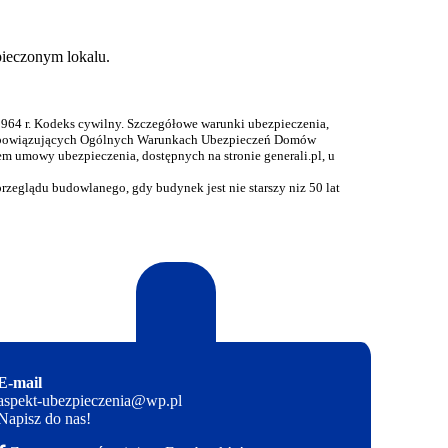
pieczonym lokalu.
 1964 r. Kodeks cywilny. Szczegółowe warunki ubezpieczenia,
ą w obowiązujących Ogólnych Warunkach Ubezpieczeń Domów
m umowy ubezpieczenia, dostępnych na stronie generali.pl, u
zeglądu budowlanego, gdy budynek jest nie starszy niz 50 lat
E-mail
aspekt-ubezpieczenia@wp.pl
Napisz do nas!