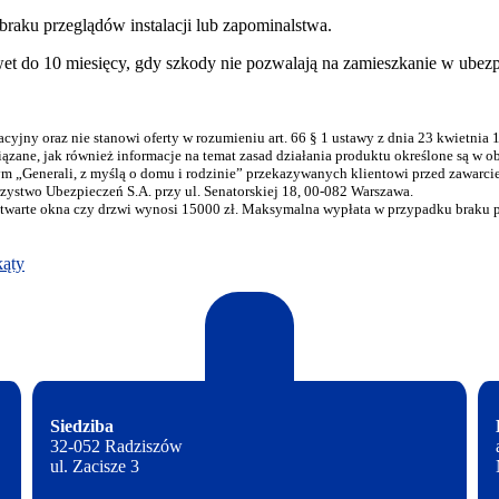
ku przeglądów instalacji lub zapominalstwa.
et do 10 miesięcy, gdy szkody nie pozwalają na zamieszkanie w ubez
acyjny oraz nie stanowi oferty w rozumieniu art. 66 § 1 ustawy z dnia 23 kwietnia
wiązane, jak również informacje na temat zasad działania produktu określone s
„Generali, z myślą o domu i rodzinie” przekazywanych klientowi przed zawarcie
zystwo Ubezpieczeń S.A. przy ul. Senatorskiej 18, 00-082 Warszawa.
warte okna czy drzwi wynosi 15000 zł. Maksymalna wypłata w przypadku braku pr
kąty
Siedziba
32-052 Radziszów
ul. Zacisze 3