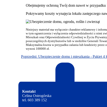
Obejmujemy ochroną Twój dom nawet w przypadku bra
Pokrywamy koszty wynajęcia lokalu zastępczego naw
Niniejszy materiał ma wyłącznie charakter reklamowy i inform
w tym ograniczenia i wyłączenia odpowiedzialności z nimi z
Mieszkań oraz Odpowiedzialności Cywilnej w Życiu Prywatnym 
poszczególnych dystrybutorów lub w siedzibie Generali Towar
Maksymalna kwota w przypadku zalania lub kradzieży przez ot
wynosi 100000 zł.
Poprzedni: Ubezpieczenie domu i mieszkania - Pakiet 4 
Kontakt
Celina Ostrogórska
tel. 603 389 152